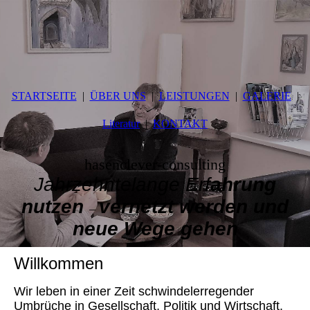
STARTSEITE
ÜBER UNS
LEISTUNGEN
GALERIE
Literatur
KONTAKT
hasenclever-consulting
Jahrzehntelange Erf
ahrung
nutzen
vernetzt werden und
–
neue Wege gehen
Willkommen
Wir leben in einer Zeit schwindelerregender
Umbrüche in Gesellschaft, Politik und Wirtschaft.